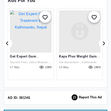
Ads For You
Get Expert Gum
Kaya Plus Weight Gain
B
Treatment In Kathmandu,
Ayurvedic
K
Second Floor, Indira Bhawan,
Old Baneshwor , Kathmandu
Se
Nepal
85
Damkal Chakrapath,
17 May
1080
14 May
1803
D
0
Thadodhunga (Dhobighat),,
Th
Lalitpur, Nepal , Lalitpur
Report This Ad
AD ID: 001341